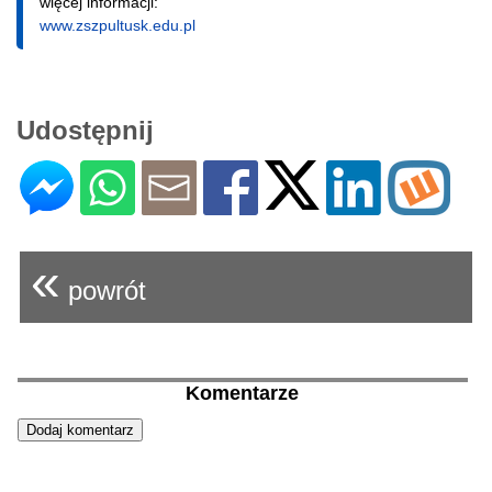
więcej informacji:
www.zszpultusk.edu.pl
Udostępnij
«
powrót
Komentarze