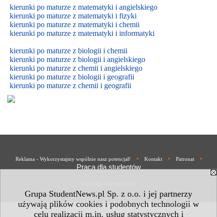
kierunki po maturze z matematyki i angielskiego
kierunki po maturze z matematyki i fizyki
kierunki po maturze z matematyki i chemii
kierunki po maturze z matematyki i informatyki
kierunki po maturze z biologii i chemii
kierunki po maturze z biologii i
angielskiego
kierunki po maturze z
chemii i
angielskiego
kierunki po maturze z biologii i geografii
kierunki po maturze z chemii i geografii
•
•
•
Reklama - Wykorzystajmy wspólnie nasz potencjał!
Kontakt
Patronat
Praca dla studentów
Polityka Prywatności
Grupa StudentNews.pl Sp. z o.o. i jej partnerzy
używają plików cookies i podobnych technologii w
celu realizacji m.in. usług statystycznych i